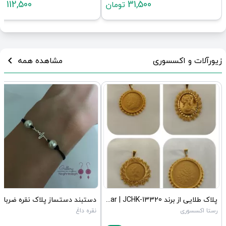
112,500
31,500
تومان
تو
زیورآلات و اکسسوری
مشاهده همه
chevron_left
پلاک طلایی از برند dear | JCHK-13320
رستا اکسسوری
نقره داغ