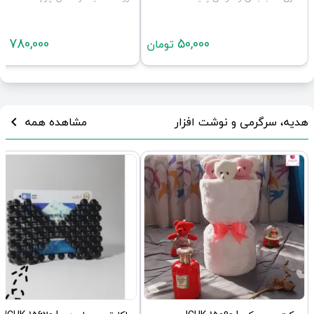
780,000
50,000
تومان
تو
هدیه، سرگرمی و نوشت افزار
مشاهده همه
chevron_left