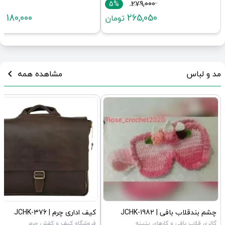
5%
279,000
180,000
265,050
تومان
تو
مد و لباس
مشاهده همه
chevron_left
چشم بندقلاب بافی | JCHK-1982
کیف اداری چرم | JCHK-376
گالری قلاب بافی و کارهای پتینه
فروشگاه کیف و کفش چرم