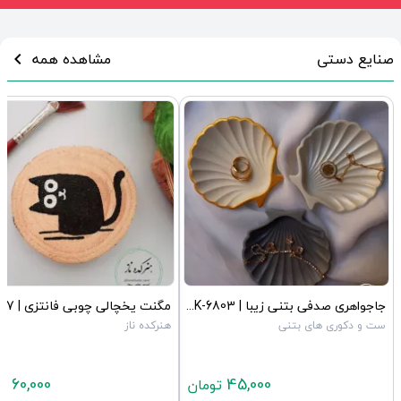
صنایع دستی
مشاهده همه
chevron_left
جاجواهری صدفی بتنی زیبا | JCHK-6803
ست و دکوری های بتنی
هنرکده ناز
60,000
45,000
تومان
تو