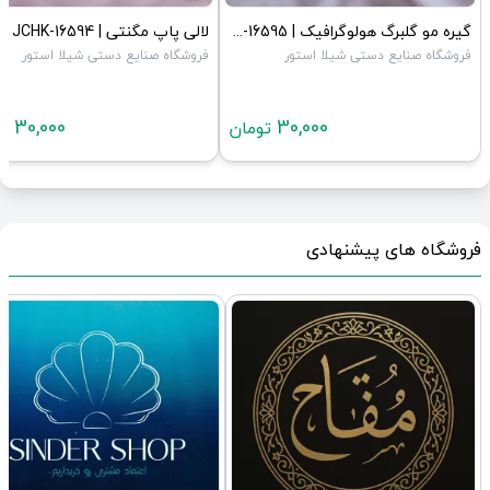
گیره مو گلبرگ هولوگرافیک | JCHK-16595
لالی پاپ مگنتی | JCHK-16594
فروشگاه صنایع دستی شیلا استور
فروشگاه صنایع دستی شیلا استور
30,000
30,000
تومان
تو
فروشگاه های پیشنهادی