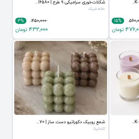
ست دکوری ۴تکه مراکشی | JCHK-16584
شکلات‌خوری سرامیکی ۹ طرح | JCHK-16580
خانه شیک
4%
450,000
15%
560,
432,000
476,0
تومان
تومان
شمع لیوانی دکوراتیو معطر | JCHK-16571
شمع روبیک دکوراتیو دست ساز | JCHK-16570
کندلینا