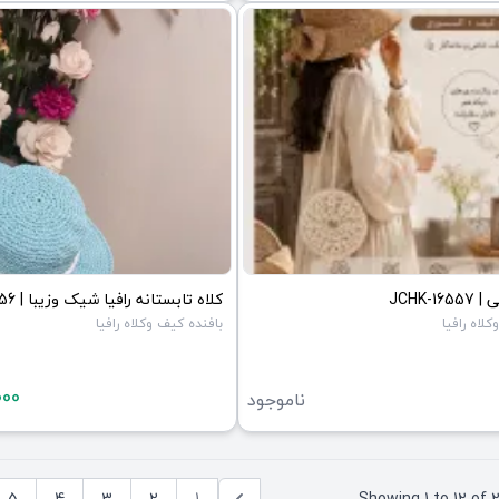
JCHK-1
لاه رافیا
بافنده کیف وکلاه رافیا
000
ناموجود
5
4
3
2
1
Showing
1
to
12
of