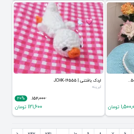
کلاه تابستانه رافیا شیک وزیبا | JCHK-16556
اردک بافتنی | JCHK-16555
اَبرینه
20%
152,000
121,600
1,500,
تومان
تومان
242
241
...
10
9
8
7
6