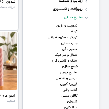
زیبایی و سلامت
keyboard_arrow_left
قندون | JCHK-16585
ظروف دست س
زیورآلات و اکسسوری
keyboard_arrow_left
صنایع دستی
keyboard_arrow_down
تذهیب و رزین
ترمه
تریکو و مکرومه بافی
چاپ دستی
حصیر بافی
سفال و سرامیک
سنگ و کاشی کاری
شمع سازی
صنایع چوبی
طراحی و نقاشی
فیروزه کوبی
قلاب بافی
کالای مسی
گلدوزی
کندلینا
مینا کاری