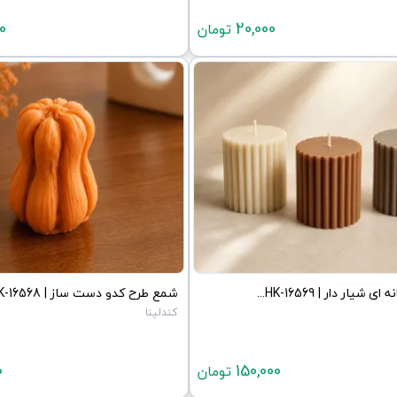
0
20,000
تومان
شمع استوانه ای شیار دار | JCHK-16569
کندلینا
0
150,000
تومان