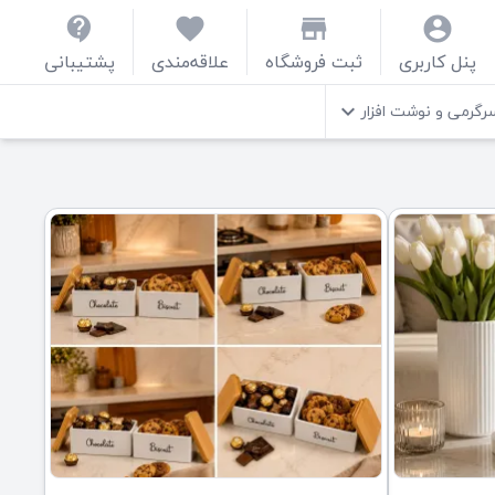
contact_support
favorite
store
account_circle
پنل کاربری
ثبت فروشگاه
علاقه‌مندی
پشتیبانی
رگرمی و نوشت افزار
keyboard_arrow_down