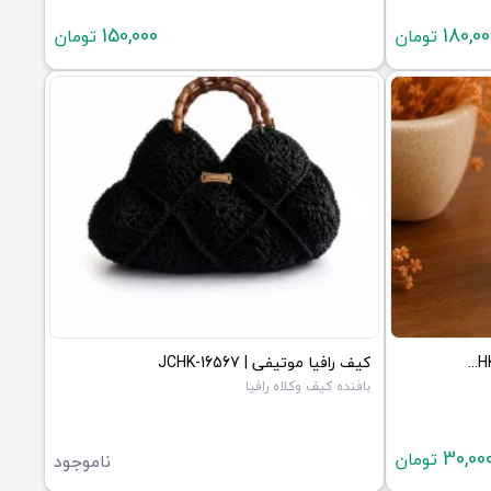
150,000
180,00
تومان
تومان
شمع طرح کدو دست ساز | JCHK-16568
کیف رافیا موتیفی | JCHK-16567
بافنده کیف وکلاه رافیا
30,00
تومان
ناموجود