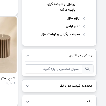
ویترای و شیشه گری
پاپیه ماشه
لوازم منزل
keyboard_arrow_left
مد و لباس
keyboard_arrow_left
هدیه، سرگرمی و نوشت افزار
keyboard_arrow_left
جستجو در نتایج
keyboard_arrow_up
search
کندلینا
محدوده قیمت مورد نظر
keyboard_arrow_down
رنگ
keyboard_arrow_down