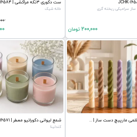
از سرامیکی ریخته گری
خانه شیک
000
00
200,000
تومان
شمع های قلمی مارپیچ دست ساز | JCHK-16572
کندلینا