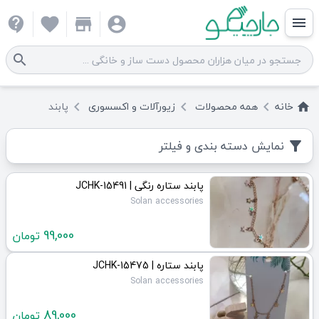
contact_support
favorite
store
account_circle
menu
search
خانه
همه
محصولات
زیورآلات و اکسسوری
پابند
keyboard_arrow_left
keyboard_arrow_left
keyboard_arrow_left
home
نمایش دسته بندی و فیلتر
filter_alt
پابند ستاره رنگی | JCHK-15491
Solan accessories
99,000
تومان
پابند ستاره | JCHK-15475
Solan accessories
89,000
تومان