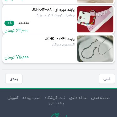
پابند مهره ای | JCHK-12088
جواهرات کوچک تأثیرات بزرگ
10%
70,000
63,000
تومان
پابند | JCHK-12064
اکسسوری میراکل
75,000
تومان
قبلی
بعدی
صفحه اصلی
علاقه مندی
ثبت فروشگاه
نصب برنامه
آموزش
پشتیبانی