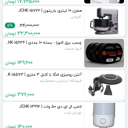
17,765,000
تومان
همزن 10 لیتری باریتون | JCHK-15722
آفرومی
5%
34,000,000
32,300,000
تومان
چسب برق النورا - بسته 10 عددی | JCHK-15636
النورا صنعت
149,600
تومان
آنتن رومیزی امگا با کابل 3 متری | JCHK-15573
فروشگاه اینترنتی محصولینو
376,000
تومان
لامپ ال ای دی ۵۰ وات | JCHK-14992
نورسان لایت
140,000
تومان