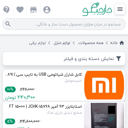
contact_support
favorite
store
account_circle
menu
search
خانه
همه
محصولات
لوازم منزل
لوازم برقی
keyboard_arrow_left
keyboard_arrow_left
keyboard_arrow_left
home
نمایش دسته بندی و فیلتر
filter_alt
کابل شارژر شیائومی USB به تایپ سی | JCHK-15891
حمیدموبایل
10%
267,000
240,300
تومان
استابلایزر 63 آمپر FT 15000 | JCHK-15768
صنایع تبدیل انرژی فدک
5%
34,800,000