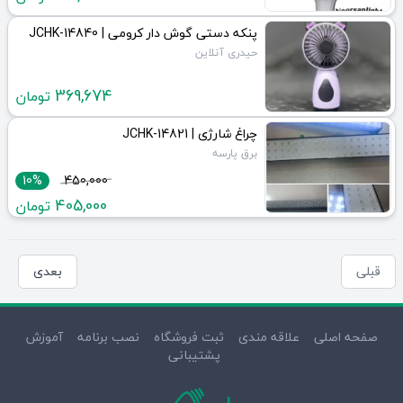
پنکه دستی گوش دار کرومی | JCHK-14840
حیدری آنلاین
369,674
تومان
چراغ شارژی | JCHK-14821
برق پارسه
10%
450,000
405,000
تومان
قبلی
بعدی
صفحه اصلی
علاقه مندی
ثبت فروشگاه
نصب برنامه
آموزش
پشتیبانی