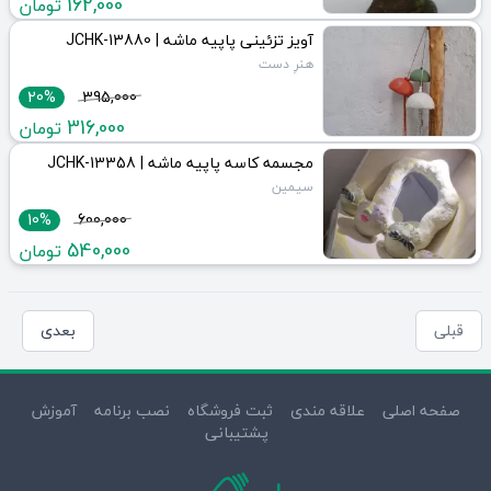
162,000
تومان
آویز تزئینی پاپیه ماشه | JCHK-13880
هنرِ دست
20%
395,000
316,000
تومان
مجسمه کاسه پاپیه ماشه | JCHK-13358
سیمین
10%
600,000
540,000
تومان
قبلی
بعدی
صفحه اصلی
علاقه مندی
ثبت فروشگاه
نصب برنامه
آموزش
پشتیبانی