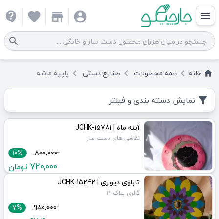
contact_support
favorite
store
account_circle
menu
search
خانه
همه
محصولات
صنایع دستی
پاپیه ماشه
keyboard_arrow_left
keyboard_arrow_left
keyboard_arrow_left
home
نمایش دسته بندی و فیلتر
filter_alt
آینه ماه | JCHK-15781
نقاشی های دست ساز
10%
800,000
720,000
تومان
تابلوی دیواری | JCHK-15242
گالری پلاک ۱۹
7%
980,000