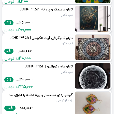
911,400
تومان
تابلو قاصدک و پروانه | JCHK-14956
تاپ دکور
4%
1,250,000
1,200,000
تومان
تابلو کالیگرافی آیت الکرسی | JCHK-14955
تاپ دکور
5%
1,200,000
1,140,000
تومان
تابلو ماه دکوراتیو | JCHK-14954
تاپ دکور
5%
1,300,000
1,235,000
تومان
گوشواره ی دستساز پاپیه ماشه با اجرای نقاشی گل زنبق | JCHK-14853
آرت لوتوسی
25%
800,000