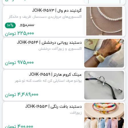
گردنبند دم وال | JCHK-16573
اکسسوری‌های مرواریدی دست‌ساز، ظریف و ماندگار
10%
250,000
225,000
تومان
دستبند روبانی درخشش | JCHK-16564
اکسسوری و زیورآلات درخشش
975,000
تومان
عینک کروم هارتز | JCHK-16559
پولتو صرف استایلی کن که خاصت کنه تو شهر
4,489,000
تومان
دستبند بافت رنگی | JCHK-16553
زیورالات
400,000
تومان