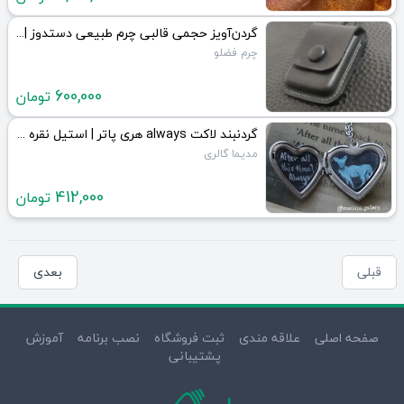
گردن‌آویز حجمی قالبی چرم طبیعی دستدوز | JCHK-16542
چرم فضلو
600,000
تومان
گردنبند لاکت always هری پاتر | استیل نقره ای | JCHK-16541
مدیما گالری
412,000
تومان
قبلی
بعدی
صفحه اصلی
علاقه مندی
ثبت فروشگاه
نصب برنامه
آموزش
پشتیبانی