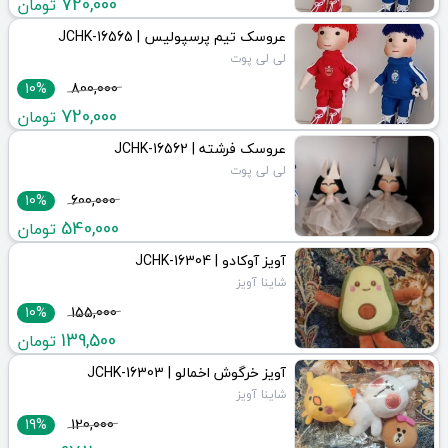
720,000
تومان
عروسک تیم پرسپولیس | JCHK-16565
لی لی پوت
10%
800,000
720,000
تومان
عروسک فرشته | JCHK-16562
لی لی پوت
10%
600,000
540,000
تومان
آویز آوکادو | JCHK-16304
شاینا آویز
10%
155,000
139,500
تومان
آویز خرگوش اخمالو | JCHK-16303
شاینا آویز
19%
120,000