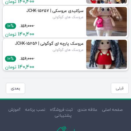
140,400
تومان
سرکلیدی عروسکی | JCHK-15257
عروسک های گوگولی
10%
156,000
140,400
تومان
عروسک پارچه ای گوگولی | JCHK-15256
عروسک های گوگولی
10%
156,000
140,400
تومان
قبلی
بعدی
صفحه اصلی
علاقه مندی
ثبت فروشگاه
نصب برنامه
آموزش
پشتیبانی