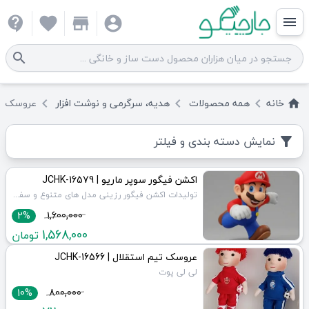
contact_support
favorite
store
account_circle
menu
search
خانه
همه
محصولات
هدیه، سرگرمی و نوشت افزار
عروسک
keyboard_arrow_left
keyboard_arrow_left
keyboard_arrow_left
home
نمایش دسته بندی و فیلتر
filter_alt
اکشن فیگور سوپر ماریو | JCHK-16579
تولیدات اکشن فیگور رزینی مدل های متنوع و سفارشی
2%
1,600,000
1,568,000
تومان
عروسک تیم استقلال | JCHK-16566
لی لی پوت
10%
800,000