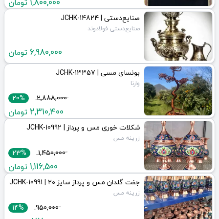
1,800,000
تومان
صنایع‌دستی | JCHK-14824
صنایع‌دستی فولادوند
6,980,000
تومان
بونسای مسی | JCHK-13357
وارنا
20%
2,888,000
2,310,400
تومان
شکلات خوری مس و پرداز | JCHK-10992
زرینه مس
23%
1,450,000
1,116,500
تومان
جفت گلدان مس و پرداز سایز ۲۰ | JCHK-10991
زرینه مس
14%
950,000