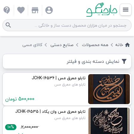
contact_support
favorite
store
account_circle
menu
search
خانه
همه
محصولات
صنایع دستی
کالای مسی
keyboard_arrow_left
keyboard_arrow_left
keyboard_arrow_left
home
نمایش دسته بندی و فیلتر
filter_alt
تابلو معرق مس | JCHK-16536
تابلو های معرق مس
500,000
تومان
تابلو معرق مس وان یکاد | JCHK-16535
تابلو های معرق مس
10%
2,000,000