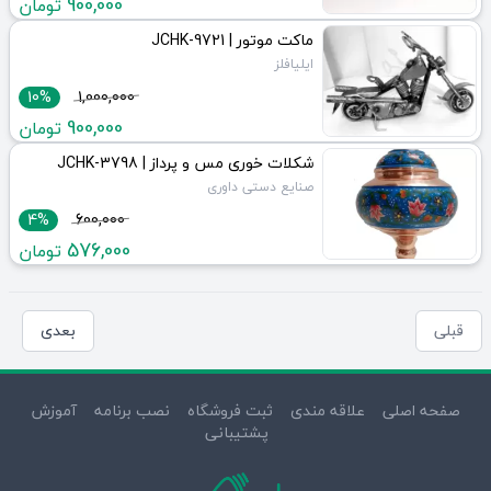
900,000
تومان
ماکت موتور | JCHK-9721
ایلیافلز
10%
1,000,000
900,000
تومان
شکلات خوری مس و پرداز | JCHK-3798
صنایع دستی داوری
4%
600,000
576,000
تومان
قبلی
بعدی
صفحه اصلی
علاقه مندی
ثبت فروشگاه
نصب برنامه
آموزش
پشتیبانی