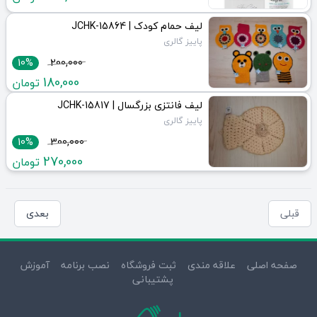
لیف حمام کودک | JCHK-15864
پاییز گالری
10%
200,000
180,000
تومان
لیف فانتزی بزرگسال | JCHK-15817
پاییز گالری
10%
300,000
270,000
تومان
قبلی
بعدی
صفحه اصلی
علاقه مندی
ثبت فروشگاه
نصب برنامه
آموزش
پشتیبانی