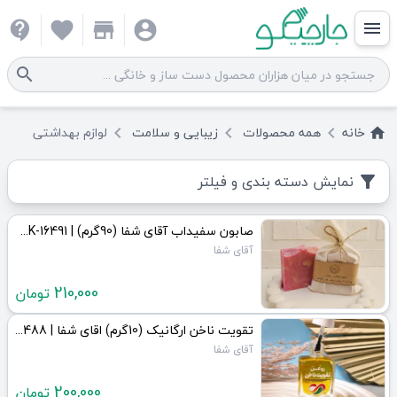
contact_support
favorite
store
account_circle
menu
search
خانه
همه
محصولات
زیبایی و سلامت
لوازم بهداشتی
keyboard_arrow_left
keyboard_arrow_left
keyboard_arrow_left
home
نمایش دسته بندی و فیلتر
filter_alt
صابون سفیداب آقای شفا (90گرم) | JCHK-16491
آقای شفا
210,000
تومان
تقویت ناخن ارگانیک (10گرم) اقای شفا | JCHK-16488
آقای شفا
200,000
تومان