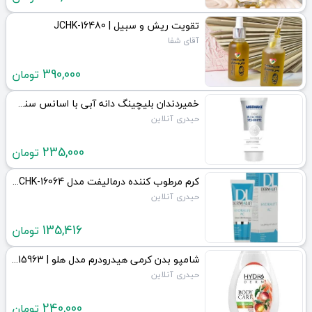
تقویت ریش و سبیل | JCHK-16480
آقای شفا
390,000
تومان
خمیردندان بلیچینگ دانه آبی با اسانس سنسیتیو مینت | JCHK-16150
حیدری آنلاین
235,000
تومان
کرم مرطوب کننده درمالیفت مدل Hydralift AC | JCHK-16064
حیدری آنلاین
135,416
تومان
شامپو بدن کرمی هیدرودرم مدل هلو | JCHK-15963
حیدری آنلاین
240,000
تومان