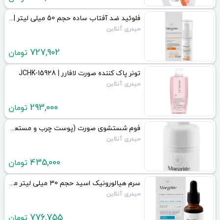
فلوئید ضد آفتاب ساده حجم 50 میلی لیتر | JCHK-15946
حیدری آنلاین
727,902
تومان
تونر پاک کننده صورت لافارر | JCHK-15928
حیدری آنلاین
293,000
تومان
فوم شستشوی صورت (پوست چرب و مستعد آکنه) | JCHK-15897
حیدری آنلاین
435,000
تومان
سرم هیالورونیک اسید حجم 30 میلی لیتر مارگریت | JCHK-15892
حیدری آنلاین
776,755
تومان