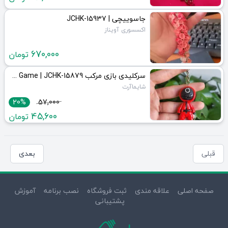
جاسوییچی | JCHK-15937
اکسسوری آویناز
670,000
تومان
سرکلیدی بازی مرکب Squid Game | JCHK-15879
شایماآرت
20%
57,000
45,600
تومان
قبلی
بعدی
صفحه اصلی
علاقه مندی
ثبت فروشگاه
نصب برنامه
آموزش
پشتیبانی