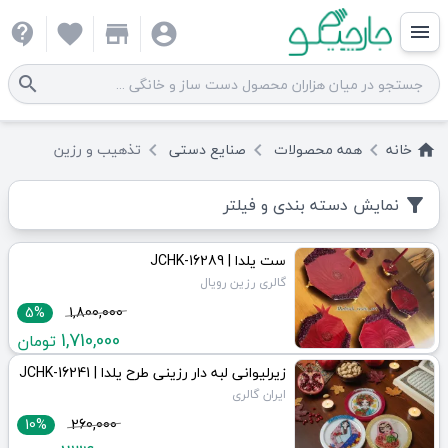
contact_support
favorite
store
account_circle
menu
search
خانه
همه
محصولات
صنایع دستی
تذهیب و رزین
keyboard_arrow_left
keyboard_arrow_left
keyboard_arrow_left
home
نمایش دسته بندی و فیلتر
filter_alt
ست یلدا | JCHK-16289
گالری رزین رویال
5%
1,800,000
1,710,000
تومان
زیرلیوانی لبه دار رزینی طرح یلدا | JCHK-16241
ایران گالری
10%
260,000