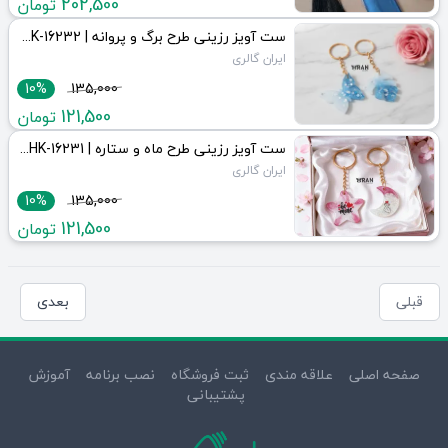
202,500
تومان
ست آویز رزینی طرح برگ و پروانه | JCHK-16232
ایران گالری
10%
135,000
121,500
تومان
ست آویز رزینی طرح ماه و ستاره | JCHK-16231
ایران گالری
10%
135,000
121,500
تومان
قبلی
بعدی
صفحه اصلی
علاقه مندی
ثبت فروشگاه
نصب برنامه
آموزش
پشتیبانی