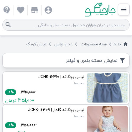
contact_support
favorite
store
account_circle
menu
search
خانه
همه
محصولات
مد و لباس
لباس کودک
keyboard_arrow_left
keyboard_arrow_left
keyboard_arrow_left
home
نمایش دسته بندی و فیلتر
filter_alt
لباس بچگانه | JCHK-16310
محیصا
10%
390,000
351,000
تومان
لباس بچگانه گلدار | JCHK-16309
محیصا
10%
350,000