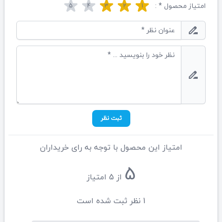
امتیاز محصول * :
5
4
3
2
1
drive_file_rename_outline
drive_file_rename_outline
ثبت نظر
امتیاز این محصول با توجه به رای خریداران
5
از
5
امتیاز
1
نظر ثبت شده است