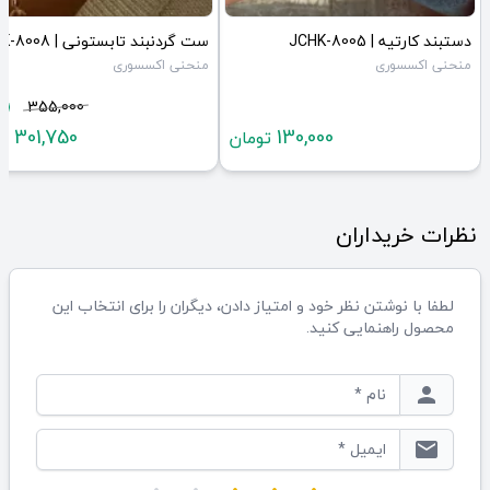
دستبند کارتیه | JCHK-8005
ست گردنبند تابستونی | JCHK-8008
منحنی اکسسوری
منحنی اکسسوری
%
355,000
301,750
130,000
تومان
تو
نظرات خریداران
لطفا با نوشتن نظر خود و امتیاز دادن، دیگران را برای انتخاب این
محصول راهنمایی کنید.
person
email