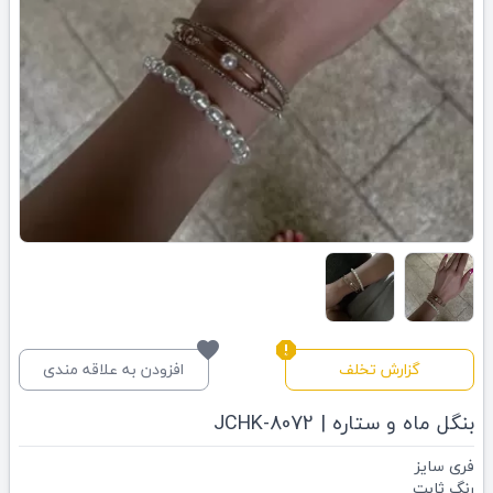
favorite
report
گزارش تخلف
افزودن به علاقه مندی
بنگل ماه و ستاره | JCHK-8072
فری سایز
رنگ ثابت