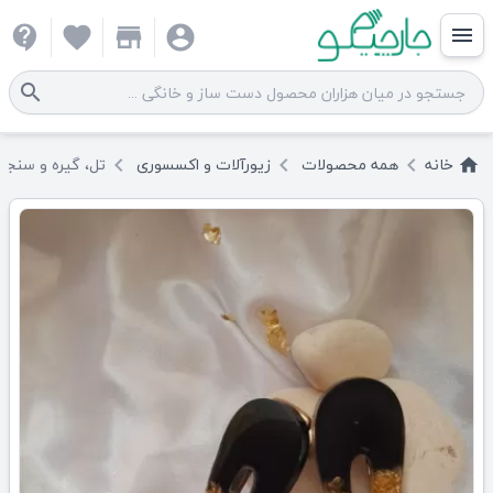
contact_support
favorite
store
account_circle
menu
search
خانه
همه
محصولات
زیورآلات و اکسسوری
تل، گیره و سنجا
keyboard_arrow_left
keyboard_arrow_left
keyboard_arrow_left
home