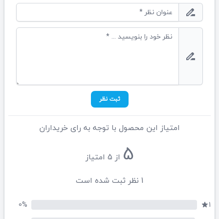
drive_file_rename_outline
drive_file_rename_outline
ثبت نظر
امتیاز این محصول با توجه به رای خریداران
5
از
5
امتیاز
1
نظر ثبت شده است
0%
1