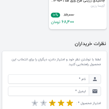
جاکلیدی رزینی طرح ورق طلا | JCHK-14950
آویسا رزین
10%
76,000
68,400
تومان
نظرات خریداران
لطفا با نوشتن نظر خود و امتیاز دادن، دیگران را برای انتخاب این
محصول راهنمایی کنید.
person
email
امتیاز محصول * :
5
4
3
2
1