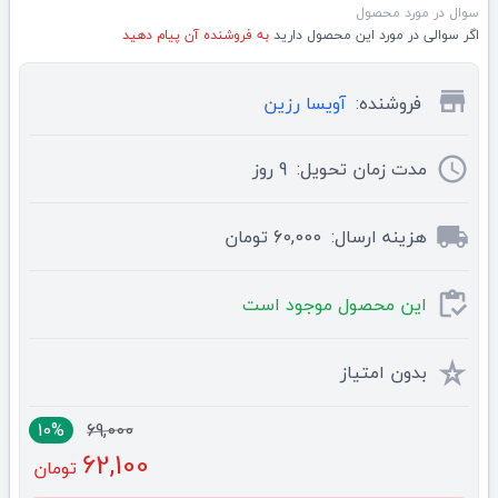
سوال در مورد محصول
اگر سوالی در مورد این محصول دارید
به فروشنده آن پیام دهید
store
فروشنده:
آویسا رزین
schedule
مدت زمان تحویل:
9
روز
local_shipping
هزینه ارسال:
60,000 تومان
inventory
این محصول موجود است
star_rate
بدون امتیاز
10%
69,000
62,100
تومان