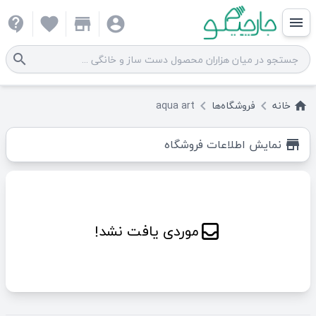
contact_support
favorite
store
account_circle
menu
search
خانه
فروشگاه‌ها
aqua art
keyboard_arrow_left
keyboard_arrow_left
home
نمایش اطلاعات فروشگاه
store
موردی یافت نشد!